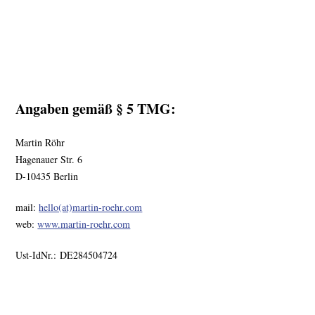
Home
About
Playlist
Angaben gemäß § 5 TMG:
Contact
Martin Röhr
Hagenauer Str. 6
D-10435 Berlin
mail:
hello(at)martin-roehr.com
web:
www.martin-roehr.com
Ust-IdNr.:
DE284504724